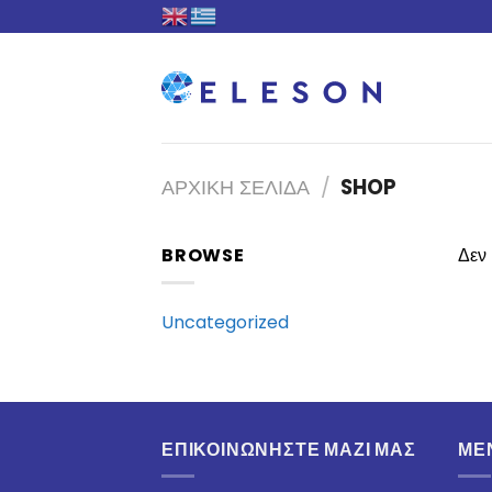
Skip
to
content
ΑΡΧΙΚΉ ΣΕΛΊΔΑ
/
SHOP
BROWSE
Δεν 
Uncategorized
ΕΠΙΚΟΙΝΩΝΉΣΤΕ ΜΑΖΊ ΜΑΣ
ΜΕ